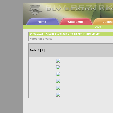
Home
Wettkampf
Jugen
2025
24.09.2023 - Kila in Stockach und BSMM in Eppelheim
Fotograf: diverse
Setie:
1
|
2
|