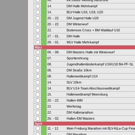
08.
init Indoor Meeting Karlsruhe
14.
DM Halle Mehrkampf
14.
BLV-Halle U16, U18, U20
20. - 22.
DM Jugend Halle U20
20. - 22.
DM Winterwurf
22.
Bodensee Cross + BM Waldlauf U16
27. - 01.
DM Halle
28. - 01.
WLV Halle Mehrkampf
März
06. - 08.
DM Masters Halle mit Winterwurf
07.
Sportlerehrung
08.
Jugendhallenländerkampf U16/U18 BA-PF-SL
08.
DM Straße 10km
08.
Hallenwettkampf U14
14.
SLV 10km
14.
BLV U14-Team Abschlusswettkampf
15.
Hallenwettkampf Meersburg
20. - 22.
Hallen-WM
22.
Werfertag
22.
DM Halbmarathon
26. - 02.
Hallen-EM Masters
April
11. - 12.
Mein Freiburg Marathon mit BLV-KiLa-Cup Fina
12.
DM Marathon