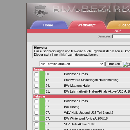
Home
Wettkampf
Jugen
2025
Benutzer:
Hinweis:
Um Ausschreibungen und teilweise auch Ergebnislisten lesen zu kö
Dieser steht ihnen
[hier]
zum download bereit.
Januar
00.
Bodensee Cross
17.
Stadtwerke Sindelfingen Hallenmeeting
24.
BW-Masters Halle
31.
BW Leichtathletik Hallen-Finals Aktive/U20 /U1
Februar
01.
Bodensee Cross
07.
Bezirkstag
07.
WLV Halle Jugend U16 Teil 1 und 2
07.
BW Winterwurf Aktive/U20/U18
07.
SLV Halle Aktive / U18