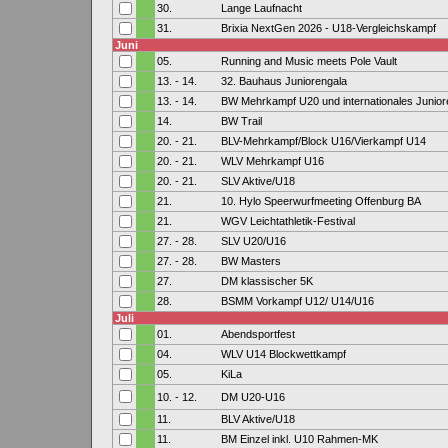
30.
Lange Laufnacht
31.
Brixia NextGen 2026 - U18-Vergleichskampf
Juni
05.
Running and Music meets Pole Vault
13. - 14.
32. Bauhaus Juniorengala
13. - 14.
BW Mehrkampf U20 und internationales Junio
14.
BW Trail
20. - 21.
BLV-Mehrkampf/Block U16/Vierkampf U14
20. - 21.
WLV Mehrkampf U16
20. - 21.
SLV Aktive/U18
21.
10. Hylo Speerwurfmeeting Offenburg BA
21.
WGV Leichtathletik-Festival
27. - 28.
SLV U20/U16
27. - 28.
BW Masters
27.
DM klassischer 5K
28.
BSMM Vorkampf U12/ U14/U16
Juli
01.
Abendsportfest
04.
WLV U14 Blockwettkampf
05.
KiLa
10. - 12.
DM U20-U16
11.
BLV Aktive/U18
11.
BM Einzel inkl. U10 Rahmen-MK