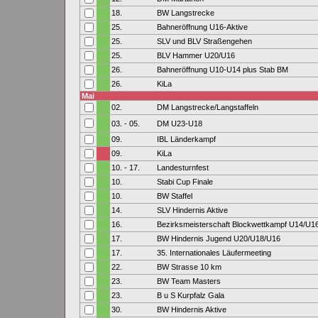
18.
BW Langstrecke
25.
Bahneröffnung U16-Aktive
25.
SLV und BLV Straßengehen
25.
BLV Hammer U20/U16
26.
Bahneröffnung U10-U14 plus Stab BM
26.
KiLa
Mai
02.
DM Langstrecke/Langstaffeln
03. - 05.
DM U23-U18
09.
IBL Länderkampf
09.
KiLa
10. - 17.
Landesturnfest
10.
Stabi Cup Finale
10.
BW Staffel
14.
SLV Hindernis Aktive
16.
Bezirksmeisterschaft Blockwettkampf U14/U16
17.
BW Hindernis Jugend U20/U18/U16
17.
35. Internationales Läufermeeting
22.
BW Strasse 10 km
23.
BW Team Masters
23.
B u S Kurpfalz Gala
30.
BW Hindernis Aktive