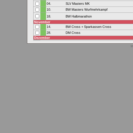
04.
SLV Masters MK
10.
BW Masters Wurfmehrkampf
18.
BW Halbmarathon
November
14.
BW Cross + Sparkassen Cross
28.
DM Cross
Dezember
I