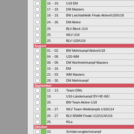
16. - 19.
U18 EM
17. - 19.
DM Masters
18. - 19.
BW Leichtathletik Finals Aktive/U20/U18
24. - 26.
DM Aktive
25.
BLV Block U14
25.
WLV U16
25.
BLV U20/U16
August
01. - 02.
BW Mehrkampf Aktive/U18
04. - 08.
U20-WM
08. - 09.
DM Wurfmehrkampf Masters
10. - 16.
EM
22. - 03.
WM Masters
28. - 30.
DM Mehrkampf
September
12. - 13.
Team-DMs
19.
U16-Länderkampf BY-HE-WÜ
20.
BW Team Aktive-U18
26. - 27.
WLV Team-Wettkämpfe U16/U14
26. - 27.
BLV BSMM Finale U12/U14/U16
26.
KiLa
Oktober
03.
Schülervergleichskampf